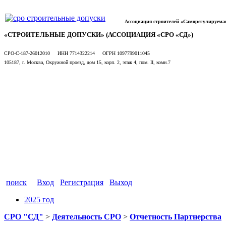
Ассоциация строителей «Саморегулируема
«СТРОИТЕЛЬНЫЕ ДОПУСКИ» (АССОЦИАЦИЯ «СРО «СД»)
СРО-С-187-26012010 ИНН 7714322214 ОГРН 1097799011045
105187, г. Москва, Окружной проезд, дом 15, корп. 2, этаж 4, пом. II, комн.7
поиск
Вход
Регистрация
Выход
2025 год
СРО "СД"
>
Деятельность СРО
>
Отчетность Партнерства