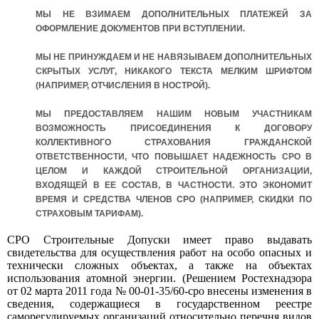
МЫ НЕ ВЗИМАЕМ ДОПОЛНИТЕЛЬНЫХ ПЛАТЕЖЕЙ ЗА
ОФОРМЛЕНИЕ ДОКУМЕНТОВ ПРИ ВСТУПЛЕНИИ.
МЫ НЕ ПРИНУЖДАЕМ И НЕ НАВЯЗЫВАЕМ ДОПОЛНИТЕЛЬНЫХ
СКРЫТЫХ УСЛУГ, НИКАКОГО ТЕКСТА МЕЛКИМ ШРИФТОМ
(НАПРИМЕР, ОТЧИСЛЕНИЯ В НОСТРОЙ).
МЫ ПРЕДОСТАВЛЯЕМ НАШИМ НОВЫМ УЧАСТНИКАМ
ВОЗМОЖНОСТЬ ПРИСОЕДИНЕНИЯ К ДОГОВОРУ
КОЛЛЕКТИВНОГО СТРАХОВАНИЯ ГРАЖДАНСКОЙ
ОТВЕТСТВЕННОСТИ, ЧТО ПОВЫШАЕТ НАДЕЖНОСТЬ СРО В
ЦЕЛОМ И КАЖДОЙ СТРОИТЕЛЬНОЙ ОРГАНИЗАЦИИ,
ВХОДЯЩЕЙ В ЕЕ СОСТАВ, В ЧАСТНОСТИ. ЭТО ЭКОНОМИТ
ВРЕМЯ И СРЕДСТВА ЧЛЕНОВ СРО (НАПРИМЕР, СКИДКИ ПО
СТРАХОВЫМ ТАРИФАМ).
СРО Строительные Допуски имеет право выдавать
свидетельства для осуществления работ на особо опасных и
технически сложных объектах, а также на объектах
использования атомной энергии. (Решением Ростехнадзора
от 02 марта 2011 года № 00-01-35/60-сро внесены изменения в
сведения, содержащиеся в государственном реестре
саморегулируемых организаций относительно перечня видов