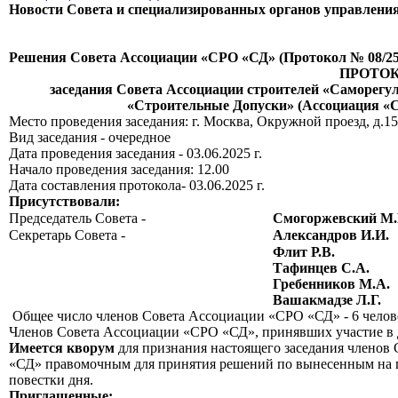
Новости Совета
и специализированных органов управлен
Решения Совета Ассоциации «СРО «СД» (Протокол № 08/25 от
ПРОТОК
заседания Совета Ассоциации строителей «Саморегу
«Строительные Допуски» (Ассоциация «
Место проведения заседания: г. Москва, Окружной проезд, д.15,
Вид заседания - очередное
Дата проведения заседания - 03.06.2025 г.
Начало проведения заседания: 12.00
Дата составления протокола- 03.06.2025 г.
Присутствовали:
Председатель Совета -
Смогоржевский М.
Секретарь Совета -
Александров И.И.
Флит Р.В.
Тафинцев С.А.
Гребенников М.А.
Вашакмадзе Л.Г.
Общее число членов Совета Ассоциации «СРО «СД» - 6 челов
Членов Совета Ассоциации «СРО «СД», принявших участие в д
Имеется кворум
для признания настоящего заседания члено
«СД» правомочным для принятия решений по вынесенным на 
повестки дня.
Приглашенные: