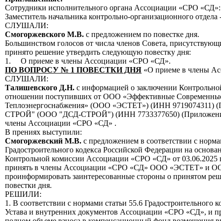
Сотрудники исполнительного органа Ассоциации «СРО «СД»:
Заместитель начальника контрольно-организационного отдела 
СЛУШАЛИ:
Смогоржевского М.В.
с предложением по повестке дня.
Большинством голосов от числа членов Совета, присутствующ
принято решение утвердить следующую повестку дня:
1. О приеме в члены Ассоциации «СРО «СД».
ПО ВОПРОСУ № 1 ПОВЕСТКИ ДНЯ
«О приеме в члены А
СЛУШАЛИ:
Талишевского Д.Н.
с информацией о заключении Контрольной 
отношении поступивших от ООО «Эффективные Современны
Теплоэнергоснабжения» (ООО «ЭСТЕТ») (ИНН 9719074311) (
СТРОЙ" (ООО "ДСД-СТРОЙ") (ИНН 7733377650) (Приложение 
члены Ассоциации «СРО «СД» .
В прениях выступили:
Смогоржевский М.В.
с предложением в соответствии с норма
Градостроительного кодекса Российской Федерации на основа
Контрольной комиссии Ассоциации «СРО «СД» от 03.06.2025 г
принять в члены Ассоциации «СРО «СД» ООО «ЭСТЕТ» и 
проинформировать заинтересованные стороны о принятом реш
повестки дня.
РЕШИЛИ:
1. В соответствии с нормами статьи 55.6 Градостроительного 
Устава и внутренних документов Ассоциации «СРО «СД», и п
полном объеме взноса в компенсационный фонд возмещения 