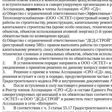
и вступительного взноса в саморегулируемую организацию в р
Ассоциации,
принять
в члены Ассоциации «СРО «СД»:
а)
Общество с ограниченной ответственностью
«Эффективные 
Теплоэнергоснабжения» (ООО «ЭСТЕТ») (реестровый номер 5
работы по строительству, реконструкции, капитальному ремонт
капитального строительства (кроме особо опасных, техничес
объектов, объектов использования атомной энергии) (1-й уров
обязательствам по возмещению вреда);
б) Общество с ограниченной ответственностью "ДСД-СТРО
(реестровый номер 580) с правом выполнять работы по строите
капитальному ремонту, сносу объектов капитального строитель
технически сложных и уникальных объектов, объектов исполь
(1-й уровень ответственности по обязательствам по воз
2. В установленном порядке направить в ООО «ЭСТЕТ» 
уведомления о принятом решении по данному вопросу повестк
3. Решение о приеме в члены Ассоциации «СРО «СД» лиц, у
решения вступает в силу в порядке, предусмотренном частью 12
Градостроительного кодекса РФ и внутренними документами 
4. После вступления в силу настоящего решения о приеме в
в Реестр членов Ассоциации «СРО «СД» в составе Единого Рее
саморегулируемых организаций и их обязательствах соответс
«ЭСТЕТ» и ООО "ДСД-СТРОЙ" и разместить текст принятого 
Ассоциации в сети «Интернет».
5. В соответствии с ч. 3 статьи 55.17 Градостроительного 