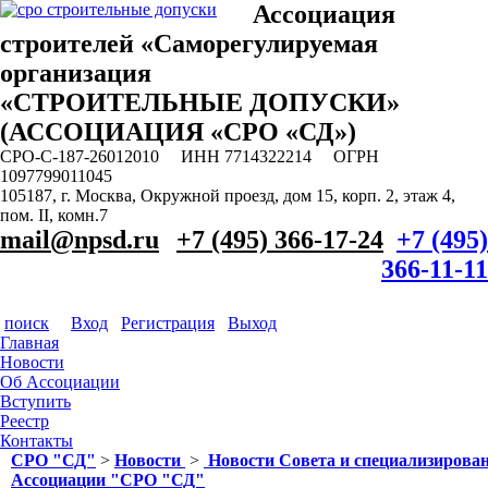
Ассоциация
строителей «Саморегулируемая
организация
«СТРОИТЕЛЬНЫЕ ДОПУСКИ»
(АССОЦИАЦИЯ «СРО «СД»)
СРО-С-187-26012010 ИНН 7714322214 ОГРН
1097799011045
105187, г. Москва, Окружной проезд, дом 15, корп. 2, этаж 4,
пом. II, комн.7
mail@npsd.ru
+7 (495) 366-17-24
+7 (495)
366-11-11
поиск
Вход
Регистрация
Выход
Главная
Новости
Об Ассоциации
Вступить
Реестр
Контакты
СРО "СД"
>
Новости
>
Новости Совета и специализирова
Ассоциации "СРО "СД"